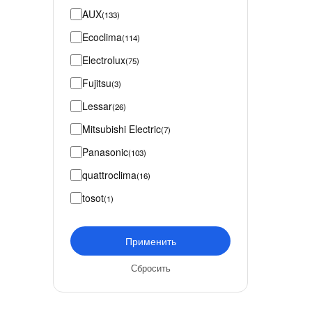
AUX
(133)
Ecoclima
(114)
Electrolux
(75)
Fujitsu
(3)
Lessar
(26)
Mitsubishi Electric
(7)
Panasonic
(103)
quattroclima
(16)
tosot
(1)
Применить
Сбросить