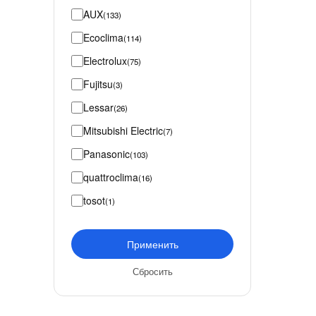
AUX
(133)
Ecoclima
(114)
Electrolux
(75)
Fujitsu
(3)
Lessar
(26)
Mitsubishi Electric
(7)
Panasonic
(103)
quattroclima
(16)
tosot
(1)
Применить
Сбросить