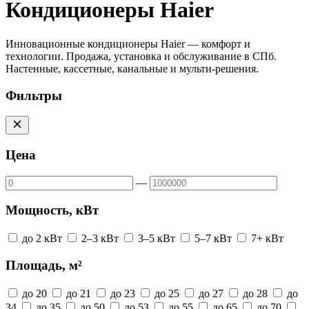
Кондиционеры Haier
Инновационные кондиционеры Haier — комфорт и
технологии. Продажа, установка и обслуживание в СПб.
Настенные, кассетные, канальные и мульти-решения.
Фильтры
Цена
—
Мощность, кВт
до 2 кВт
2–3 кВт
3–5 кВт
5–7 кВт
7+ кВт
Площадь, м²
до 20
до 21
до 23
до 25
до 27
до 28
до
34
до 35
до 50
до 53
до 55
до 65
до 70