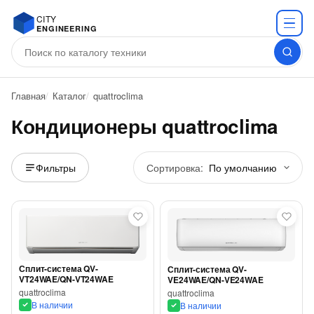
CITY
ENGINEERING
Главная
Каталог
quattroclima
Кондиционеры quattroclima
Сортировка:
Фильтры
Сплит-система QV-
Сплит-система QV-
VT24WAE/QN-VT24WAE
VE24WAE/QN-VE24WAE
quattroclima
quattroclima
В наличии
В наличии