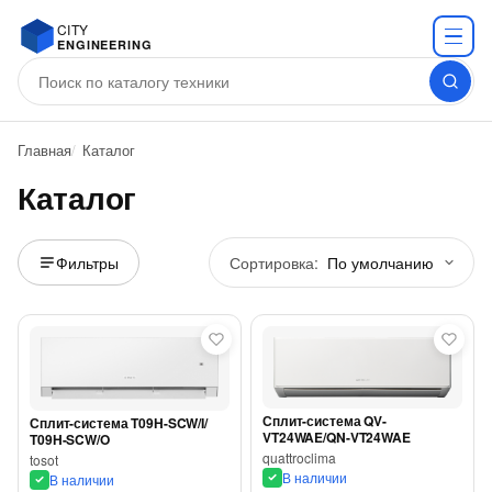
CITY
ENGINEERING
Главная
Каталог
Каталог
Сортировка:
Фильтры
Сплит-система QV-
Сплит-система T09H-SCW/I/
VT24WAE/QN-VT24WAE
T09H-SCW/O
quattroclima
tosot
В наличии
В наличии