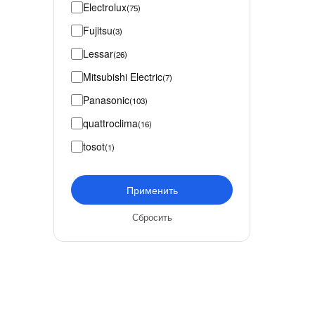
Electrolux
(75)
Fujitsu
(3)
Lessar
(26)
Mitsubishi Electric
(7)
Panasonic
(103)
quattroclima
(16)
tosot
(1)
Применить
Сбросить