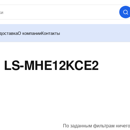
доставка
О компании
Контакты
й LS-MHE12KCE2
По заданным фильтрам ничего