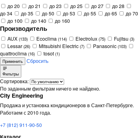
до 20
до 21
до 23
до 25
до 27
до 28
до 34
до 35
до 50
до 53
до 55
до 65
до 70
до 100
до 140
до 160
Производитель
AUX
Ecoclima
Electrolux
Fujitsu
(133)
(114)
(75)
(3)
Lessar
Mitsubishi Electric
Panasonic
(26)
(7)
(103)
quattroclima
tosot
(16)
(1)
Сбросить
Применить
Фильтры
Сортировка:
По заданным фильтрам ничего не найдено.
City Engineering
Продажа и установка кондиционеров в Санкт-Петербурге.
Работаем с 2010 года.
+7 (812) 911-90-50
Каталог