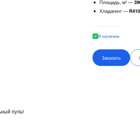
Площадь, м² —
39
Хладагент —
R41
В наличии
Заказать
ьный пульт