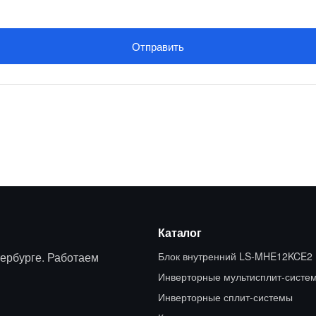
Отправить
Каталог
ербурге. Работаем
Блок внутренний LS-MHE12KCE2
Инверторные мультисплит-систе
Инверторные сплит-системы