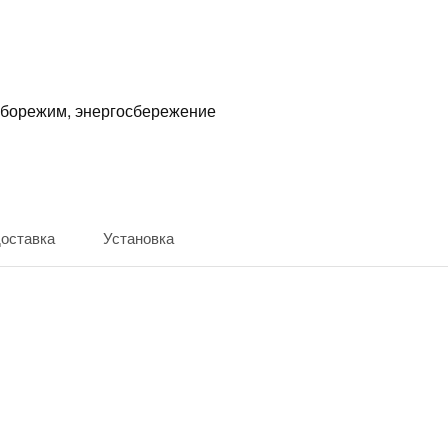
урборежим, энергосбережение
доставка
Установка