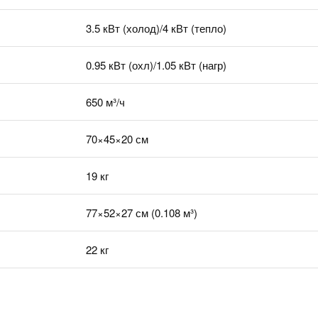
3.5 кВт (холод)/4 кВт (тепло)
0.95 кВт (охл)/1.05 кВт (нагр)
650 м³/ч
70×45×20 см
19 кг
77×52×27 см (0.108 м³)
22 кг