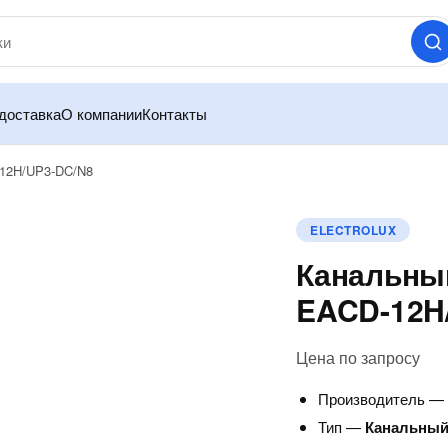
доставка
О компании
Контакты
-12H/UP3-DC/N8
ELECTROLUX
Канальный
EACD-12H
Цена по запросу
Производитель 
Тип —
Канальный