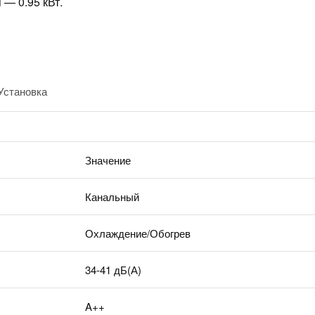
— 0.95 кВт.
Установка
Значение
Канальный
Охлаждение/Обогрев
34-41 дБ(А)
A++