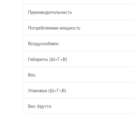
Производительность
Потребляемая мощность
Воздухообмен
Габариты (Ш×Г×В)
Вес
Упаковка (Ш×Г×В)
Вес брутто