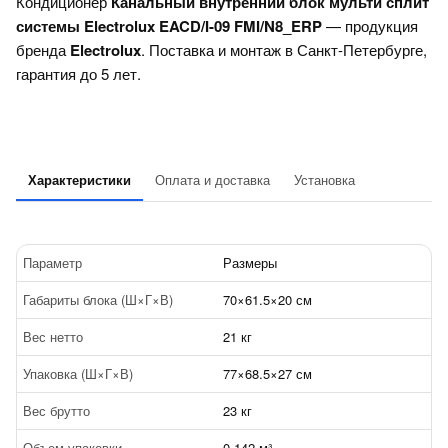
Кондиционер
Канальный внутренний блок мульти сплит
системы Electrolux EACD/I-09 FMI/N8_ERP
— продукция
бренда
Electrolux
. Поставка и монтаж в Санкт-Петербурге,
гарантия до 5 лет.
Характеристики
Оплата и доставка
Установка
Параметр
Размеры
Габариты блока (Ш×Г×В)
70×61.5×20 см
Вес нетто
21 кг
Упаковка (Ш×Г×В)
77×68.5×27 см
Вес брутто
23 кг
Объем упаковки
0.142 м³