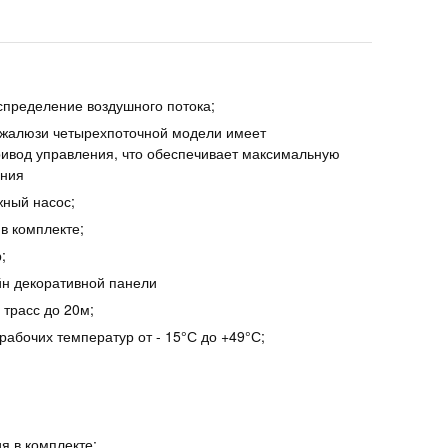
спределение воздушного потока;
 жалюзи четырехпоточной модели имеет
ивод управления, что обеспечивает максимальную
ения
ный насос;
в комплекте;
;
йн декоративной панели
 трасс до 20м;
абочих температур от - 15°С до +49°С;
я в комплекте;