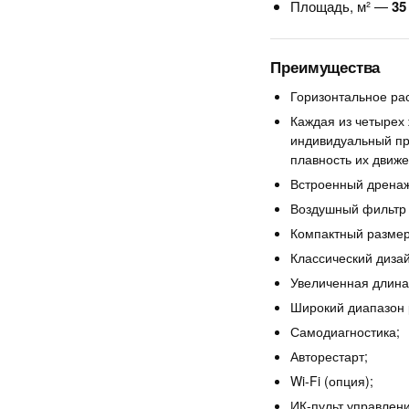
Площадь, м² —
35
Преимущества
Горизонтальное ра
Каждая из четырех
индивидуальный пр
плавность их движ
Встроенный дренаж
Воздушный фильтр 
Компактный размер
Классический диза
Увеличенная длина
Широкий диапазон р
Самодиагностика;
Авторестарт;
Wi-Fi (опция);
ИК-пульт управлени