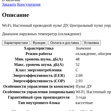
Заказать
Консультация
Описание
Wi-Fi, Настенный проводной пульт ДУ, Центральный пульт упр
Диапазон наружных температур (охлаждение)
Характеристики
Функции
Оплата и доставка
Установка
Характеристика
Значение
Режим работы
охлаждение, обогре
Мин. уровень шума, дБ(А)
48
Макс. уровень шума, дБ(А)
52
Класс энергопотребления
C
Энергоэффективность (EER)
2.69
Энергоэффективность (COP)
2.93
Особенности управления (в комплекте)
Пульт ДУ
Особенности управления (опционально)
Wi-Fi, Настенный п
Гарантийный срок производителя
3 года
Тип внутреннего блока
кассетные