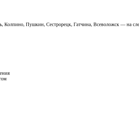
ть, Колпино, Пушкин, Сестрорецк, Гатчина, Всеволожск — на сл
ения
том