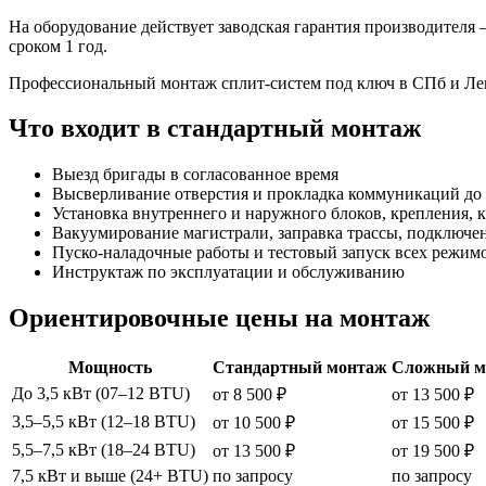
На оборудование действует заводская гарантия производителя —
сроком 1 год.
Профессиональный монтаж сплит-систем под ключ в СПб и Лен
Что входит в стандартный монтаж
Выезд бригады в согласованное время
Высверливание отверстия и прокладка коммуникаций до 
Установка внутреннего и наружного блоков, крепления,
Вакуумирование магистрали, заправка трассы, подключе
Пуско-наладочные работы и тестовый запуск всех режим
Инструктаж по эксплуатации и обслуживанию
Ориентировочные цены на монтаж
Мощность
Стандартный монтаж
Сложный м
До 3,5 кВт (07–12 BTU)
от 8 500 ₽
от 13 500 ₽
3,5–5,5 кВт (12–18 BTU)
от 10 500 ₽
от 15 500 ₽
5,5–7,5 кВт (18–24 BTU)
от 13 500 ₽
от 19 500 ₽
7,5 кВт и выше (24+ BTU)
по запросу
по запросу