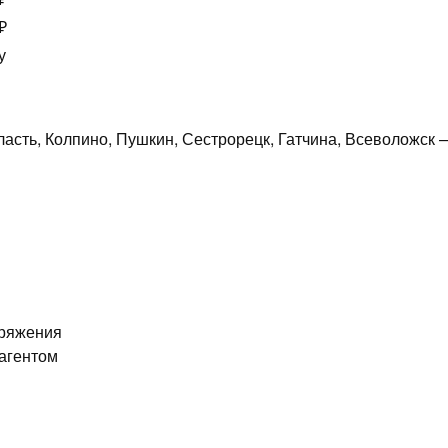
₽
у
ласть, Колпино, Пушкин, Сестрорецк, Гатчина, Всеволожск
аряжения
агентом