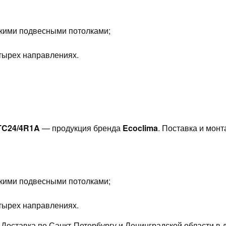
кими подвесными потолками;
тырех направлениях.
TC24/4R1A
— продукция бренда
Ecoclima
. Поставка и монт
кими подвесными потолками;
тырех направлениях.
 Доставка по Санкт-Петербургу и Ленинградской области в 