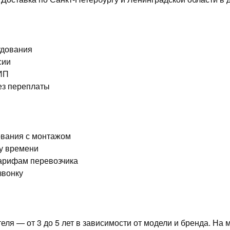
удования
сии
 ИП
без переплаты
ования с монтажом
му времени
тарифам перевозчика
звонку
ля — от 3 до 5 лет в зависимости от модели и бренда. На 