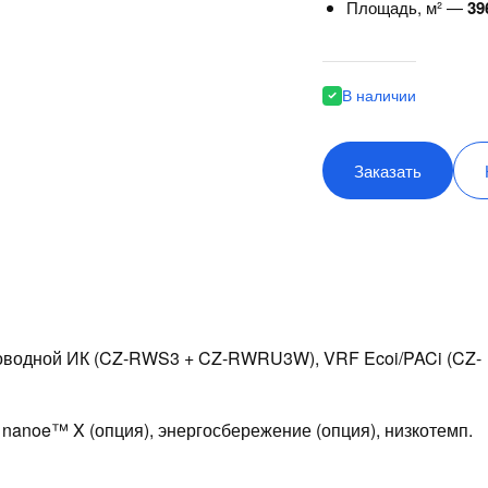
Площадь, м² —
39
В наличии
Заказать
оводной ИК (CZ-RWS3 + CZ-RWRU3W), VRF Ecoi/PACi (CZ-
anoe™ X (опция), энергосбережение (опция), низкотемп.