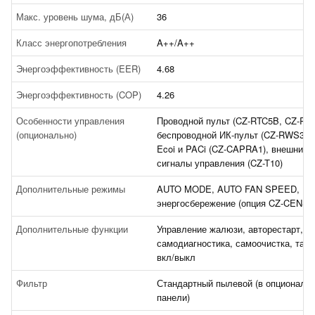
Макс. уровень шума, дБ(А)
36
Класс энергопотребления
A++/A++
Энергоэффективность (EER)
4.68
Энергоэффективность (COP)
4.26
Особенности управления
Проводной пульт (CZ-RTC5B, CZ-RTC
(опционально)
беспроводной ИК-пульт (CZ-RWS3),
Ecoi и PACi (CZ-CAPRA1), внешние
сигналы управления (CZ-T10)
Дополнительные режимы
AUTO MODE, AUTO FAN SPEED,
энергосбережение (опция CZ-CENSC
Дополнительные функции
Управление жалюзи, авторестарт,
самодиагностика, самоочистка, тай
вкл/выкл
Фильтр
Стандартный пылевой (в опциональ
панели)