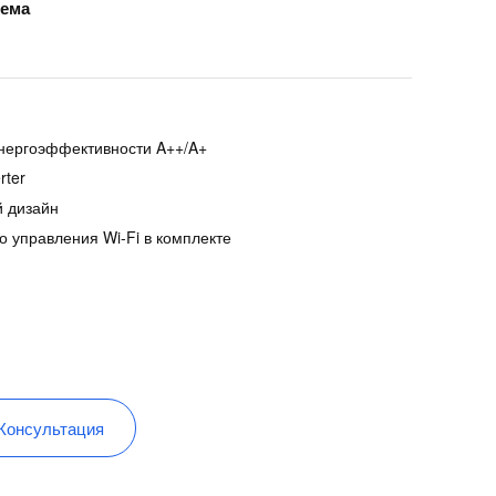
тема
нергоэффективности A++/A+
rter
 дизайн
о управления Wi-Fi в комплекте
Консультация