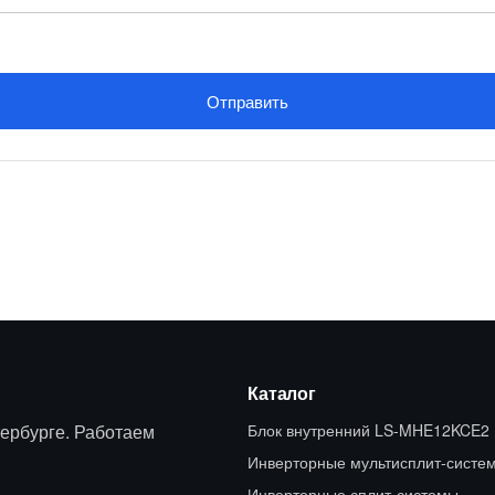
Отправить
Каталог
ербурге. Работаем
Блок внутренний LS-MHE12KCE2
Инверторные мультисплит-систе
Инверторные сплит-системы