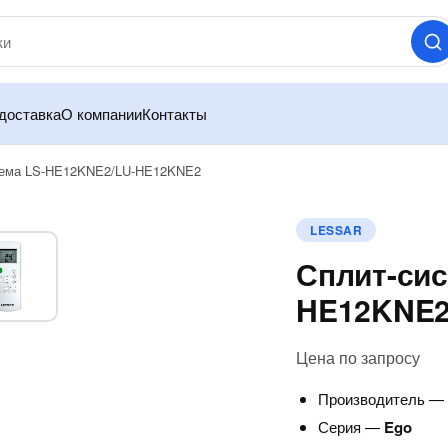
доставка
О компании
Контакты
тема LS-HE12KNE2/LU-HE12KNE2
LESSAR
Сплит-сис
HE12KNE
Цена по запросу
Производитель 
Серия —
Ego