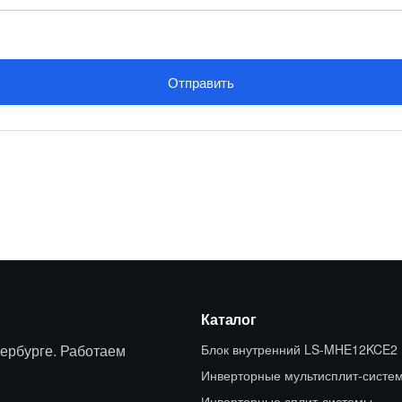
Отправить
Каталог
ербурге. Работаем
Блок внутренний LS-MHE12KCE2
Инверторные мультисплит-систе
Инверторные сплит-системы