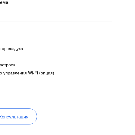
тема
тор воздуха
астроек
о управления Wi-Fi (опция)
Консультация