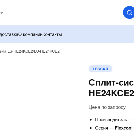
доставка
О компании
Контакты
тема LS-HE24KCE2/LU-HE24KCE2
LESSAR
Сплит-сис
HE24KCE
Цена по запросу
Производитель 
Серия —
Flexcool