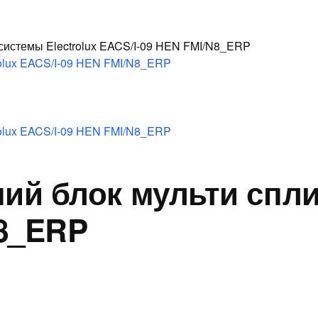
 системы Electrolux EACS/I-09 HEN FMI/N8_ERP
й блок мульти сплит
N8_ERP