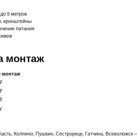
до 5 метров
я, кронштейны
ючение питания
жимов
а монтаж
 монтаж
₽
₽
₽
у
ласть, Колпино, Пушкин, Сестрорецк, Гатчина, Всеволожск