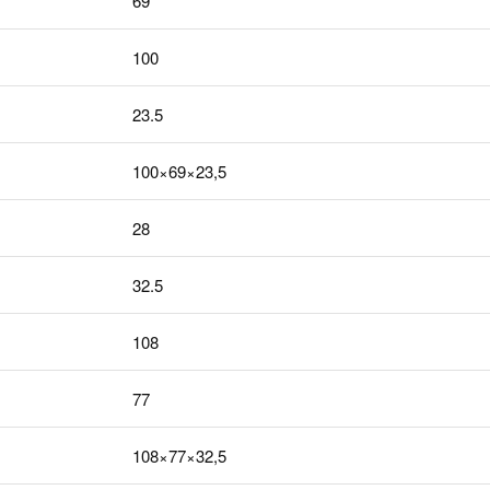
69
100
23.5
100×69×23,5
28
32.5
108
77
108×77×32,5