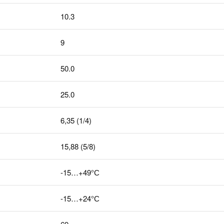
10.3
9
50.0
25.0
6,35 (1/4)
15,88 (5/8)
-15…+49°С
-15…+24°С