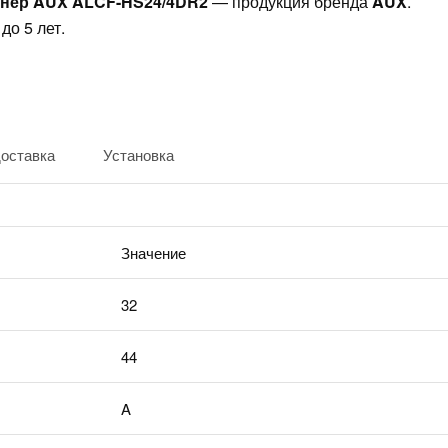
нер AUX ALCF-HS24/4DR2
— продукция бренда
AUX
.
до 5 лет.
доставка
Установка
Значение
32
44
A