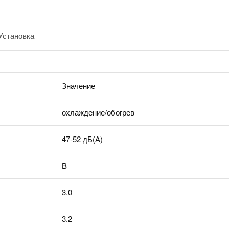
Установка
Значение
охлаждение/обогрев
47-52 дБ(А)
B
3.0
3.2