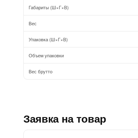
Габариты (Ш×Г×В)
Вес
Упаковка (Ш×Г×В)
Объем упаковки
Вес брутто
Заявка на товар