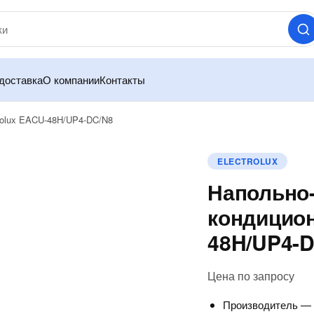
доставка
О компании
Контакты
rolux EACU-48H/UP4-DC/N8
ELECTROLUX
Напольно
кондицион
48H/UP4-
Цена по запросу
Производитель 