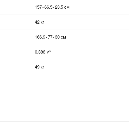
157×66.5×23.5 см
42 кг
166.9×77×30 см
0.386 м³
49 кг