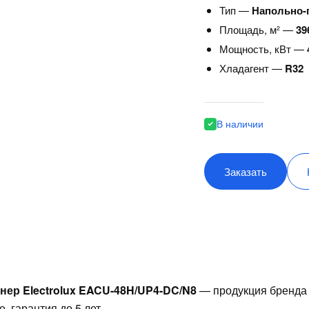
Тип —
Напольно-
Площадь, м² —
39
Мощность, кВт —
Хладагент —
R32
В наличии
Заказать
ер Electrolux EACU-48H/UP4-DC/N8
— продукция бренда
, гарантия до 5 лет.