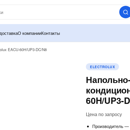
доставка
О компании
Контакты
rolux EACU-60H/UP3-DC/N8
ELECTROLUX
Напольно
кондицион
60H/UP3-
Цена по запросу
Производитель 