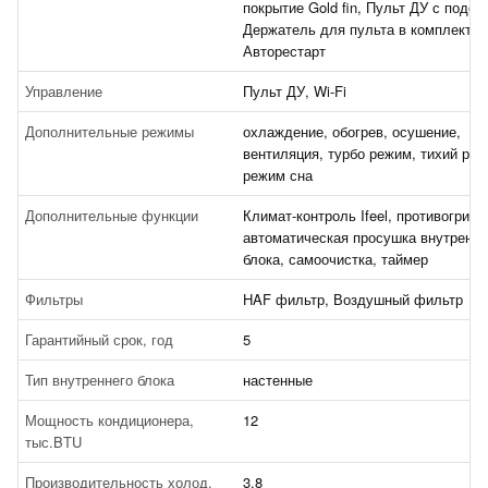
покрытие Gold fin, Пульт ДУ с подсв
Держатель для пульта в комплекте,
Авторестарт
Управление
Пульт ДУ, Wi-Fi
Дополнительные режимы
охлаждение, обогрев, осушение,
вентиляция, турбо режим, тихий реж
режим сна
Дополнительные функции
Климат-контроль Ifeel, противогрибк
автоматическая просушка внутренне
блока, самоочистка, таймер
Фильтры
HAF фильтр, Воздушный фильтр
Гарантийный срок, год
5
Тип внутреннего блока
настенные
Мощность кондиционера,
12
тыс.BTU
Производительность холод,
3.8