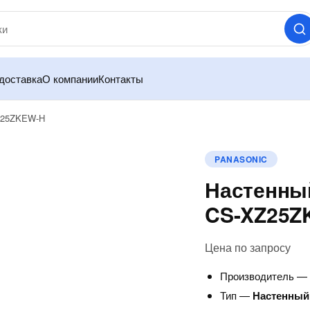
доставка
О компании
Контакты
XZ25ZKEW-H
PANASONIC
Настенный
CS-XZ25Z
Цена по запросу
Производитель 
Тип —
Настенный