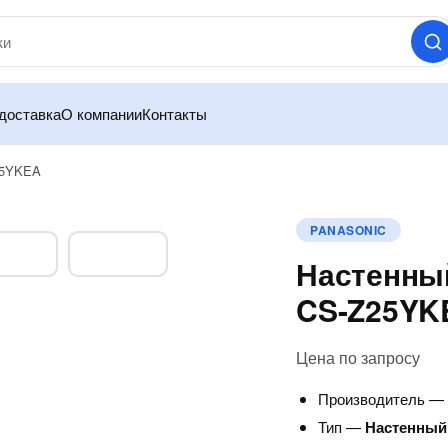
доставка
О компании
Контакты
25YKEA
PANASONIC
Настенный
CS-Z25YK
Цена по запросу
Производитель 
Тип —
Настенный