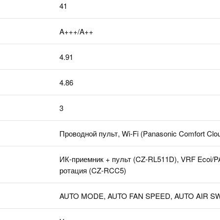
41
A+++/A++
4.91
4.86
3
Проводной пульт, Wi-Fi (Panasonic Comfort Clo
ИК-приемник + пульт (CZ-RL511D), VRF Ecoi/P
ротация (CZ-RCC5)
AUTO MODE, AUTO FAN SPEED, AUTO AIR S