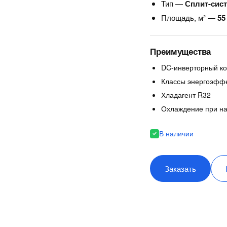
Тип —
Сплит-сис
Площадь, м² —
55
Преимущества
DC-инверторный к
Классы энергоэффе
Хладагент R32
Охлаждение при на
В наличии
Заказать