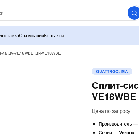
доставка
О компании
Контакты
тема QV-VE18WBE/QN-VE18WBE
QUATTROCLIMA
Сплит-си
VE18WBE
Цена по запросу
Производитель 
Серия —
Verona