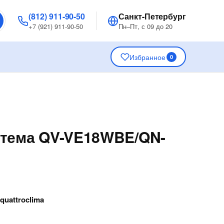
(812) 911-90-50
Санкт-Петербург
+7 (921) 911-90-50
Пн–Пт, с 09 до 20
Избранное
0
стема QV-VE18WBE/QN-
—
quattroclima