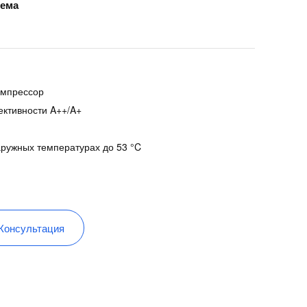
тема
омпрессор
ктивности A++/A+
ружных температурах до 53 °C
Консультация